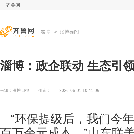
齐鲁网
淄博
>
淄博要闻
淄博：政企联动 生态引
来源：
淄博日报
作者：
2026-06-01 10:41:06
“环保提级后，我们今年
百万余元成本。”山东联